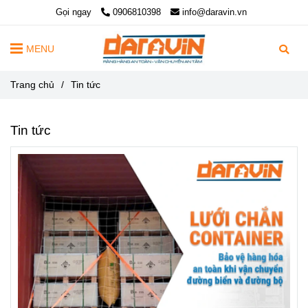
Gọi ngay
0906810398
info@daravin.vn
MENU
Trang chủ
/
Tin tức
Tin tức