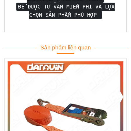
ĐỂ ĐƯỢC TƯ VẤN MIỄN PHÍ VÀ LỰA
CHỌN SẢN PHẨM PHÙ HỢP
Sản phẩm liên quan