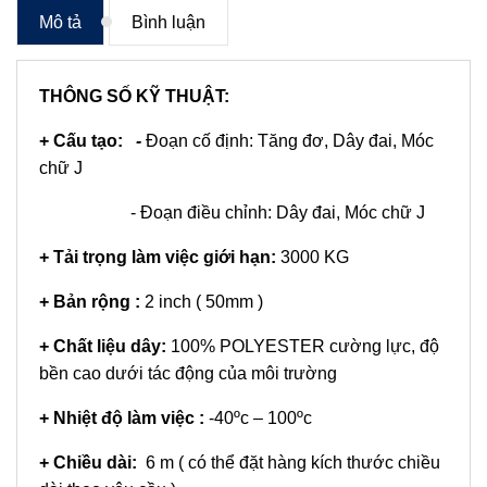
Mô tả
Bình luận
THÔNG SỐ KỸ THUẬT:
+ Cấu tạo:
-
Đoạn cố định: Tăng đơ, Dây đai, Móc
chữ J
- Đoạn điều chỉnh: Dây đai, Móc chữ J
+
Tải trọng làm việc giới hạn:
3000 KG
+ Bản rộng :
2 inch ( 50mm )
+ Chất liệu dây:
100% POLYESTER cường lực, độ
bền cao dưới tác động của môi trường
+ Nhiệt độ làm việc :
-40ºc – 100ºc
+ Chiều dài:
6 m ( có thể đặt hàng kích thước chiều