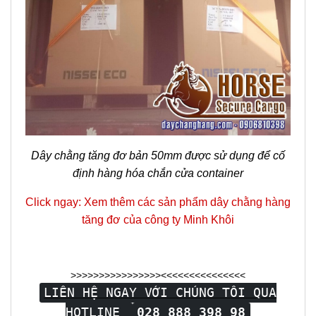
Dây chằng tăng đơ bản 50mm được sử dụng để cố
định hàng hóa chắn cửa container
Click ngay: Xem thêm các sản phẩm dây chằng hàng
tăng đơ của công ty Minh Khôi
>>>>>>>>>>>>>>>><<<<<<<<<<<<<<<
LIÊN HỆ NGAY VỚI CHÚNG TÔI QUA
HOTLINE
028 888 398 98