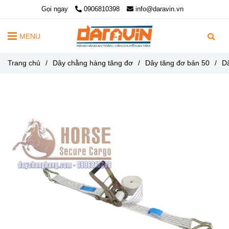
Gọi ngay
0906810398
info@daravin.vn
MENU
Trang chủ
/
Dây chằng hàng tăng đơ
/
Dây tăng đơ bản 50
/
D