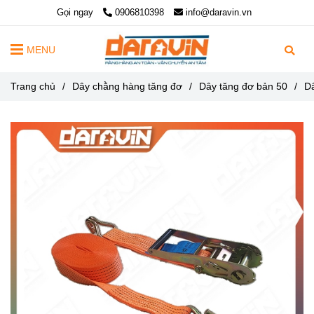
Gọi ngay
0906810398
info@daravin.vn
MENU
Trang chủ
/
Dây chằng hàng tăng đơ
/
Dây tăng đơ bản 50
/
D