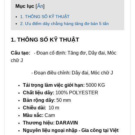
Mục lục
[
Ẩn
]
1. THÔNG SỐ KỸ THUẬT
2. Ưu điểm dây chằng hàng tăng đơ bản 5 tấn
1. THÔNG SỐ KỸ THUẬT
Cấu tạo:
-
Đoạn cố định: Tăng đơ, Dây đai, Móc
chữ J
- Đoạn điều chỉnh: Dây đai, Móc chữ J
Tải trọng làm việc giới hạn:
5000 KG
Chất liệu dây:
100% POLYESTER
Bản rộng dây
: 50 mm
Chiều dài:
10 m
Màu sắc:
Cam
Thương hiệu: DARAVIN
Nguyên liệu ngoại nhập - Gia công tại Việt