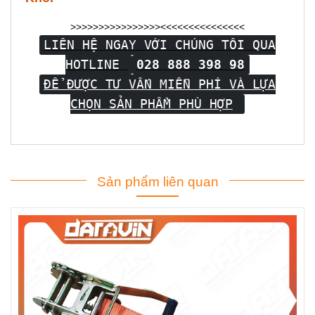
>>>>>>>>>>>>>>>><<<<<<<<<<<<<<<
LIÊN HỆ NGAY VỚI CHÚNG TÔI QUA
HOTLINE
028 888 398 98
ĐỂ ĐƯỢC TƯ VẤN MIỄN PHÍ VÀ LỰA
CHỌN SẢN PHẨM PHÙ HỢP
Sản phẩm liên quan