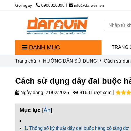
Gọi ngay
0906810398
info@daravin.vn
DANH MỤC
TRANG 
Trang chủ
/
HƯỚNG DẪN SỬ DỤNG
/
Cách sử dụn
Cách sử dụng dây đai buộc h
Ngày đăng:
21/02/2025
8163 Lượt xem
Mục lục
[
Ẩn
]
1. Thông số kỹ thuật dây đai buộc hàng có tăng đơ