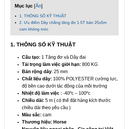
Mục lục
[
Ẩn
]
1. THÔNG SỐ KỸ THUẬT
2. Ưu điểm Dây chằng tăng đơ 1.5T bản 25x5m
cam không móc
1. THÔNG SỐ KỸ THUẬT
Cấu tạo:
1 Tăng đơ và Dây đai
Tải trọng làm việc giới hạn:
800 KG
Bản rộng dây
: 25 mm
Chất liệu dây:
100% POLYESTER cường lực,
độ bền cao dưới tác động của môi trường
Nhiệt độ làm việc :
-40ºc – 100ºc
Chiều dài:
5 m ( có thể đặt hàng kích thước
chiều dài theo yêu cầu )
Màu sắc:
cam
Thương hiệu: Horse