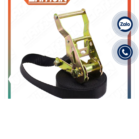
Dây chằng tăng đơ 0.8T bản 25x6m đen móc J