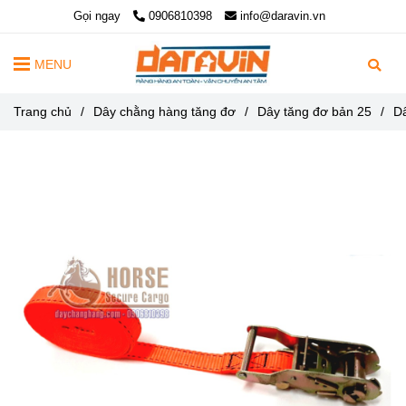
Gọi ngay
0906810398
info@daravin.vn
MENU
Trang chủ
/
Dây chằng hàng tăng đơ
/
Dây tăng đơ bản 25
/
D