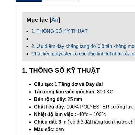
Mục lục
[
Ẩn
]
1. THÔNG SỐ KỸ THUẬT
2. Ưu điểm dây chằng tăng đơ 0.8 tấn không mó
Chất liệu polyester có các đặc tính tốt nhất củ
1. THÔNG SỐ KỸ THUẬT
Cấu tạo: 1 Tăng đơ và Dây đai
Tải trọng làm việc giới hạn:
8
00 KG
Bản rộng dây
: 25 mm
Chất liệu dây:
100% POLYESTER cường lực, độ
Nhiệt độ làm việc :
-40ºc – 100ºc
Chiều dài: 3
m ( có thể đặt hàng kích thước chi
Màu sắc:
đen