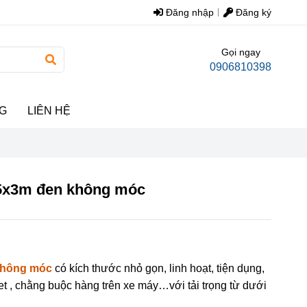
Đăng nhập
Đăng ký
Gọi ngay
0906810398
G
LIÊN HỆ
25x3m đen không móc
B
không móc
có kích thước nhỏ gọn, linh hoạt, tiện dụng,
et , chằng buộc hàng trên xe máy…với tải trọng từ dưới