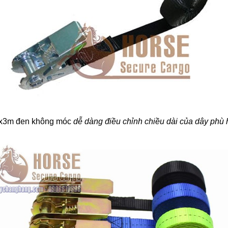
5x3m đen không móc
dễ dàng điều chỉnh chiều dài của dây phù 