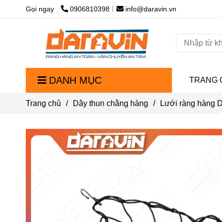
Gọi ngay
0906810398
info@daravin.vn
DANH MỤC
TRANG 
Trang chủ
/
Dây thun chằng hàng
/
Lưới ràng hàng 