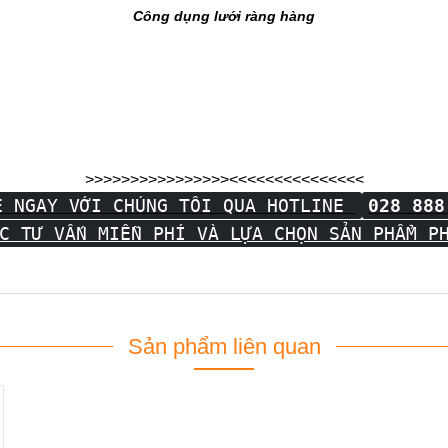
Công dụng lưới ràng hàng
>>>>>>>>>>>>>>>><<<<<<<<<<<<<<<
Ệ NGAY VỚI CHÚNG TÔI QUA HOTLINE
028 888
C TƯ VẤN MIỄN PHÍ VÀ LỰA CHỌN SẢN PHẨM P
Sản phẩm liên quan