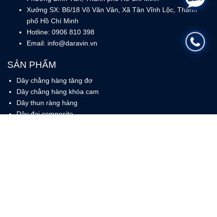
Xưởng SX: B6/18 Võ Văn Vân, Xã Tân Vĩnh Lộc, Thành
phố Hồ Chí Minh
Hotline: 0906 810 398
Email: info@daravin.vn
SẢN PHẨM
Dây chằng hàng tăng đơ
Dây chằng hàng khóa cam
Dây thun ràng hàng
Dây đai composite
Dây cáp vải cẩu hàng
Vật tư linh kiện
BẠN CÓ THỂ XEM CHÚNG TÔI QUA