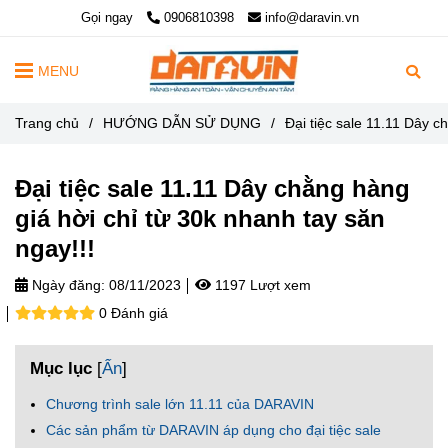
Gọi ngay
0906810398
info@daravin.vn
MENU
Trang chủ
/
HƯỚNG DẪN SỬ DỤNG
/
Đại tiệc sale 11.11 Dây c
Đại tiệc sale 11.11 Dây chằng hàng
giá hời chỉ từ 30k nhanh tay săn
ngay!!!
Ngày đăng:
08/11/2023
1197 Lượt xem
0 Đánh giá
Mục lục
[
Ẩn
]
Chương trình sale lớn 11.11 của DARAVIN
Các sản phẩm từ DARAVIN áp dụng cho đại tiệc sale