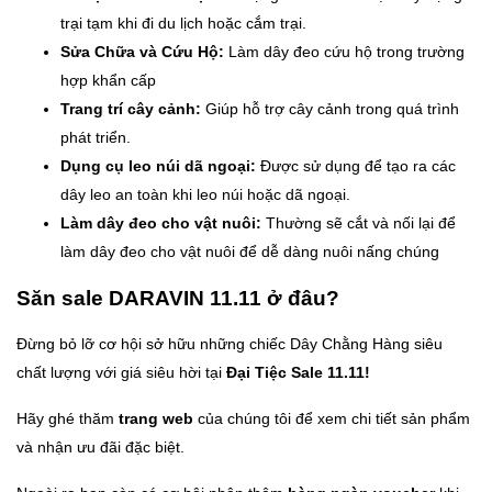
trại tạm khi đi du lịch hoặc cắm trại.
Sửa Chữa và Cứu Hộ:
Làm dây đeo cứu hộ trong trường
hợp khẩn cấp
Trang trí cây cảnh:
Giúp hỗ trợ cây cảnh trong quá trình
phát triển.
Dụng cụ leo núi dã ngoại:
Được sử dụng để tạo ra các
dây leo an toàn khi leo núi hoặc dã ngoại.
Làm dây đeo cho vật nuôi:
Thường sẽ cắt và nối lại để
làm dây đeo cho vật nuôi để dễ dàng nuôi nấng chúng
Săn sale DARAVIN 11.11 ở đâu?
Đừng bỏ lỡ cơ hội sở hữu những chiếc Dây Chằng Hàng siêu
chất lượng với giá siêu hời tại
Đại Tiệc Sale 11.11!
Hãy ghé thăm
trang web
của chúng tôi để xem chi tiết sản phẩm
và nhận ưu đãi đặc biệt.