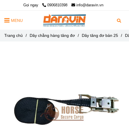
Gọi ngay
0906810398
info@daravin.vn
MENU
Trang chủ
/
Dây chằng hàng tăng đơ
/
Dây tăng đơ bản 25
/
D