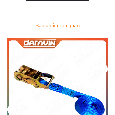
Dây chằng tăng đơ 0.8T bản 25x5m xanh không móc