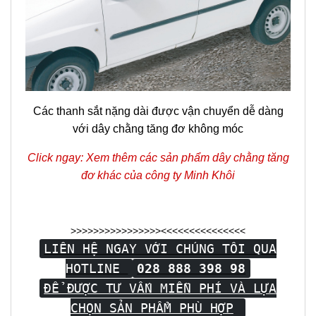
>>>>>>>>>>>>>>>><<<<<<<<<<<<<<<
LIÊN HỆ NGAY VỚI CHÚNG TÔI QUA
HOTLINE
028 888 398 98
ĐỂ ĐƯỢC TƯ VẤN MIỄN PHÍ VÀ LỰA
CHỌN SẢN PHẨM PHÙ HỢP
Sản phẩm liên quan