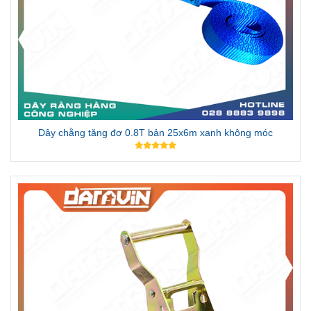
Dây chằng tăng đơ 0.8T bản 25x3m đen móc J