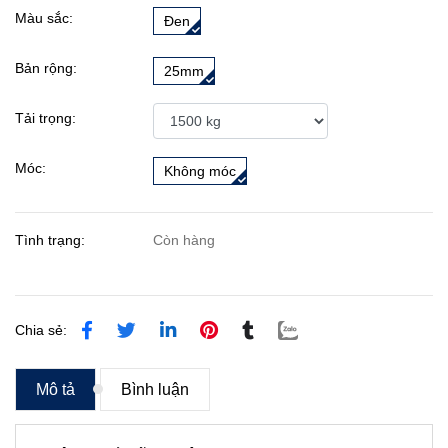
Màu sắc:
Đen
Bản rộng:
25mm
Tải trọng:
Móc:
Không móc
Tình trạng:
Còn hàng
Chia sẻ:
Mô tả
Bình luận