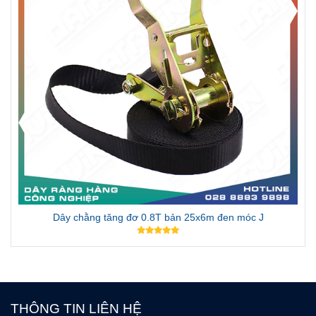
Dây chằng tăng đơ 0.8T bản 25x6m đen móc J
THÔNG TIN LIÊN HỆ
CÔNG TY TNHH SXTM & KỸ THUẬT MINH KHÔI
Văn Phòng: 354/47/12/48 đường Lê Đức Anh, Khu phố 11,
Phường Bình Tân, Thành phố Hồ Chí Minh
Xưởng SX: B6/18 Võ Văn Vân, Xã Tân Vĩnh Lộc, Thành
phố Hồ Chí Minh
Hotline: 0906 810 398
Email: info@daravin.vn
SẢN PHẨM
Dây chằng hàng tăng đơ
Dây chằng hàng khóa cam