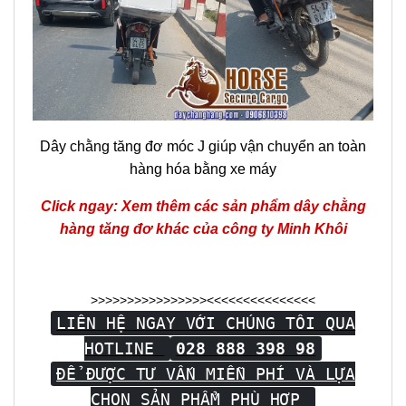
Dây chằng tăng đơ móc J giúp vận chuyển an toàn
hàng hóa bằng xe máy
Click ngay: Xem thêm các sản phẩm dây chằng
hàng tăng đơ khác của công ty Minh Khôi
>>>>>>>>>>>>>>>><<<<<<<<<<<<<<<
LIÊN HỆ NGAY VỚI CHÚNG TÔI QUA
HOTLINE
028 888 398 98
ĐỂ ĐƯỢC TƯ VẤN MIỄN PHÍ VÀ LỰA
CHỌN SẢN PHẨM PHÙ HỢP