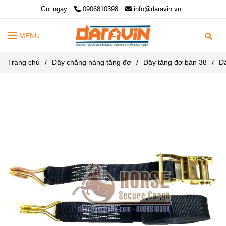
Gọi ngay
0906810398
info@daravin.vn
MENU
Trang chủ
/
Dây chằng hàng tăng đơ
/
Dây tăng đơ bản 38
/
D