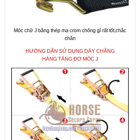
Móc chữ J bằng thép mạ crom chống gỉ rất tốt,chắc
chắn
HƯỚNG DẪN SỬ DỤNG DÂY CHẰNG
HÀNG TĂNG ĐƠ MÓC J