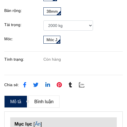
Bản rộng:
38mm
Tải trọng:
Móc:
Móc J
Tình trạng:
Còn hàng
Chia sẻ:
Mô tả
Bình luận
Mục lục
[
Ẩn
]