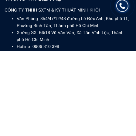
CÔNG TY TNHH SXTM & KỸ THUẬT MINH KHÔI
Văn Phòng: 354/47/12/48 đường Lê Đức Anh, Khu phố 11,
Phường Bình Tân, Thành phố Hồ Chí Minh
Xưởng SX: B6/18 Võ Văn Vân, Xã Tân Vĩnh Lộc, Thành
phố Hồ Chí Minh
Hotline: 0906 810 398
Email: info@daravin.vn
SẢN PHẨM
Dây chằng hàng tăng đơ
Dây chằng hàng khóa cam
Dây thun ràng hàng
Dây đai composite
Dây cáp vải cẩu hàng
Vật tư linh kiện
BẠN CÓ THỂ XEM CHÚNG TÔI QUA