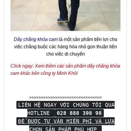
Dây chằng khóa cam
là một sản phẩm tiện lợi cho
việc chằng buộc các hàng hóa nhỏ gọn thuận tiện
cho việc di chuyển
Click ngay: Xem thêm các sản phẩm dây chằng khóa
cam khác bên công ty Minh Khôi
>>>>>>>>>>>>>>>><<<<<<<<<<<<<<<
LIÊN HỆ NGAY VỚI CHÚNG TÔI QUA
HOTLINE
028 888 398 98
ĐỂ ĐƯỢC TƯ VẤN MIỄN PHÍ VÀ LỰA
CHỌN SẢN PHẨM PHÙ HỢP